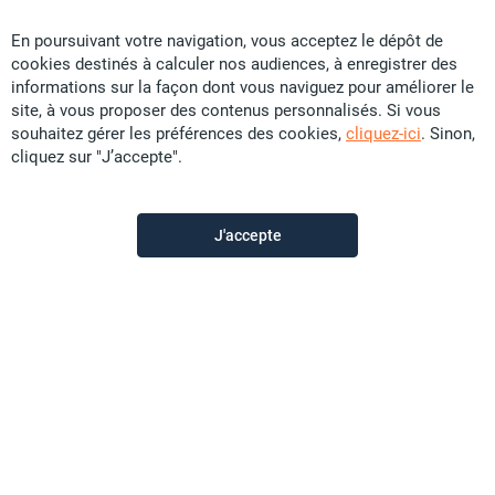
Vous ne trouvez pas
En poursuivant votre navigation, vous acceptez le dépôt de
cookies destinés à calculer nos audiences, à enregistrer des
votre bonheur ?
informations sur la façon dont vous naviguez pour améliorer le
site, à vous proposer des contenus personnalisés. Si vous
souhaitez gérer les préférences des cookies,
cliquez-ici
. Sinon,
Activez cette alerte pour ne
cliquez sur "J’accepte".
manquer aucun bien
correspondant à cette
recherche.
J'accepte
Je crée l'alerte mail
Dès qu'une annonce correspond à votre
recherche,
nous vous prévenons par mail. Ne loupez plus
rien !