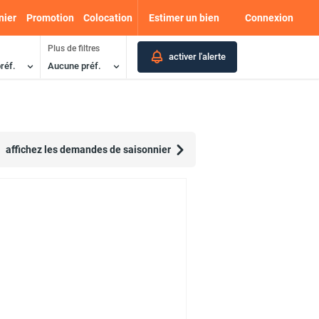
nier
Promotion
Colocation
Estimer un bien
Connexion
Plus de filtres
activer l'alerte
réf.
Aucune préf.
affichez les demandes de saisonnier