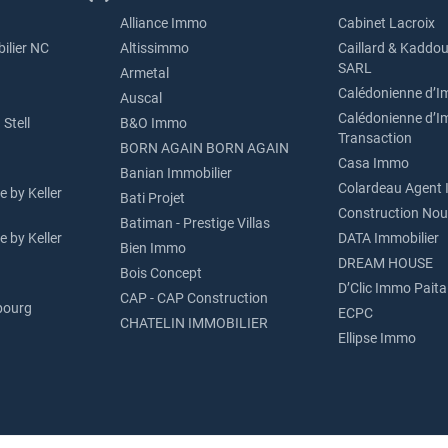
Alliance Immo
Cabinet Lacroix
ilier NC
Altissimmo
Caillard & Kaddou
SARL
Armetal
Calédonienne d’I
Auscal
Calédonienne d’I
Stell
B&O Immo
Transaction
BORN AGAIN BORN AGAIN
Casa Immo
Banian Immobilier
Colardeau Agent 
 by Keller
Bati Projet
Construction Nou
Batiman - Prestige Villas
 by Keller
DATA Immobilier
Bien Immo
DREAM HOUSE
Bois Concept
D’Clic Immo Paita
CAP - CAP Construction
bourg
ECPC
CHATELIN IMMOBILIER
Ellipse Immo