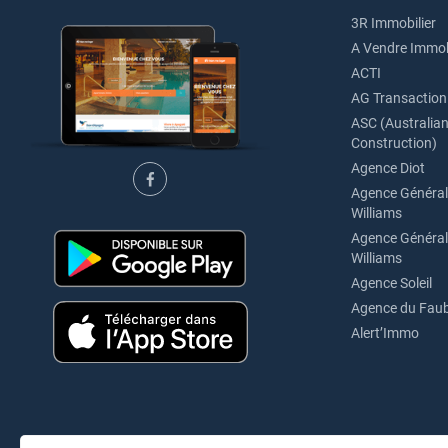
3R Immobilier
A Vendre Immob
ACTI
AG Transaction
ASC (Australian 
Construction)
Agence Diot
Agence Générale
Williams
Agence Générale
Williams
Agence Soleil
Agence du Fau
Alert’Immo