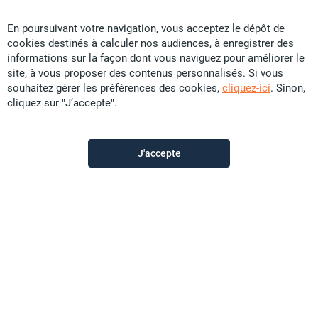
Vous ne trouvez pas
En poursuivant votre navigation, vous acceptez le dépôt de
cookies destinés à calculer nos audiences, à enregistrer des
votre bonheur ?
informations sur la façon dont vous naviguez pour améliorer le
site, à vous proposer des contenus personnalisés. Si vous
souhaitez gérer les préférences des cookies,
cliquez-ici
. Sinon,
Activez cette alerte pour ne
cliquez sur "J’accepte".
manquer aucun bien
correspondant à cette
J'accepte
recherche.
Je crée l'alerte mail
Dès qu'une annonce correspond à votre
recherche,
nous vous prévenons par mail. Ne loupez plus
rien !