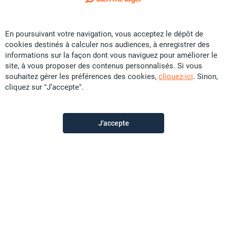
Exclusivité
En poursuivant votre navigation, vous acceptez le dépôt de
Location Appartement - Port Plaisance
cookies destinés à calculer nos audiences, à enregistrer des
CFP
168 700
informations sur la façon dont vous naviguez pour améliorer le
site, à vous proposer des contenus personnalisés. Si vous
69.54 m²
F3
souhaitez gérer les préférences des cookies,
cliquez-ici
. Sinon,
cliquez sur "J’accepte".
Sunset Immobilier
il y a plus d'un mois
J'accepte
Offre sponsorisée