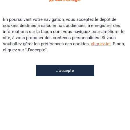
1
/ 16
Exclusivité
En poursuivant votre navigation, vous acceptez le dépôt de
Location Maison - Tuband
cookies destinés à calculer nos audiences, à enregistrer des
CFP
375 000
informations sur la façon dont vous naviguez pour améliorer le
site, à vous proposer des contenus personnalisés. Si vous
227 m²
F4
souhaitez gérer les préférences des cookies,
cliquez-ici
. Sinon,
cliquez sur "J’accepte".
Promobat
il y a plus d'un mois
J'accepte
Offre sponsorisée