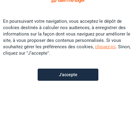
1
/ 7
Exclusivité
En poursuivant votre navigation, vous acceptez le dépôt de
Location Maison - Koutio
cookies destinés à calculer nos audiences, à enregistrer des
CFP
160 000
informations sur la façon dont vous naviguez pour améliorer le
site, à vous proposer des contenus personnalisés. Si vous
80 m²
F4
7.78 ares
souhaitez gérer les préférences des cookies,
cliquez-ici
. Sinon,
cliquez sur "J’accepte".
Promobat
il y a plus d'un mois
J'accepte
Offre sponsorisée