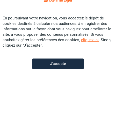
Exclusivité
En poursuivant votre navigation, vous acceptez le dépôt de
Location Maison - Vallon-Dore
cookies destinés à calculer nos audiences, à enregistrer des
CFP
79 900
informations sur la façon dont vous naviguez pour améliorer le
site, à vous proposer des contenus personnalisés. Si vous
76 m²
F2
souhaitez gérer les préférences des cookies,
cliquez-ici
. Sinon,
cliquez sur "J’accepte".
D’Clic Immo Paita
il y a plus d'un mois
J'accepte
Offre sponsorisée