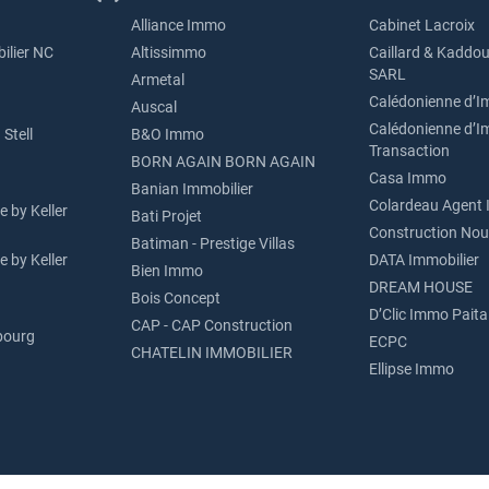
Alliance Immo
Cabinet Lacroix
ilier NC
Altissimmo
Caillard & Kaddou
SARL
Armetal
Calédonienne d’I
Auscal
Calédonienne d’I
Stell
B&O Immo
Transaction
BORN AGAIN BORN AGAIN
Casa Immo
Banian Immobilier
Colardeau Agent 
 by Keller
Bati Projet
Construction Nou
Batiman - Prestige Villas
 by Keller
DATA Immobilier
Bien Immo
DREAM HOUSE
Bois Concept
D’Clic Immo Paita
CAP - CAP Construction
bourg
ECPC
CHATELIN IMMOBILIER
Ellipse Immo