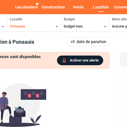
Les dossiers
Construction
Vente
Location
Saison
Localité
Budget
Mots clés
Punaauia
budget max
Aucune p
tion
à Punaauia
date de parution
nces sont disponibles
Activer une alerte