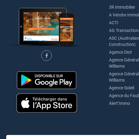
3R Immobilier
A Vendre Immob
ACTI
AG Transaction
ASC (Australian 
Construction)
Agence Diot
Agence Générale
Williams
Agence Générale
Williams
Agence Soleil
Agence du Fau
Alert’Immo