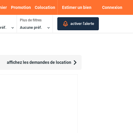
nier
Promotion
Colocation
Estimer un bien
Connexion
Plus de filtres
activer l'alerte
réf.
Aucune préf.
affichez les demandes de location