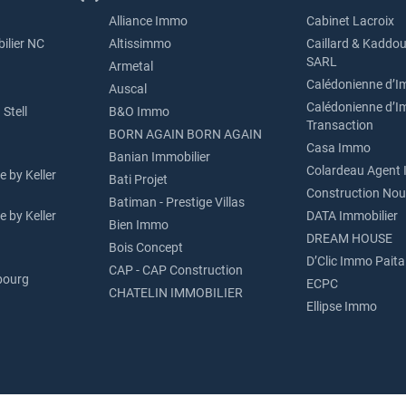
Alliance Immo
Cabinet Lacroix
ilier NC
Altissimmo
Caillard & Kaddou
SARL
Armetal
Calédonienne d’I
Auscal
Calédonienne d’I
Stell
B&O Immo
Transaction
BORN AGAIN BORN AGAIN
Casa Immo
Banian Immobilier
Colardeau Agent 
 by Keller
Bati Projet
Construction Nou
Batiman - Prestige Villas
 by Keller
DATA Immobilier
Bien Immo
DREAM HOUSE
Bois Concept
D’Clic Immo Paita
CAP - CAP Construction
bourg
ECPC
CHATELIN IMMOBILIER
Ellipse Immo