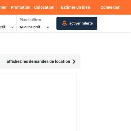
nier
Promotion
Colocation
Estimer un bien
Connexion
Plus de filtres
activer l'alerte
réf.
Aucune préf.
affichez les demandes de location