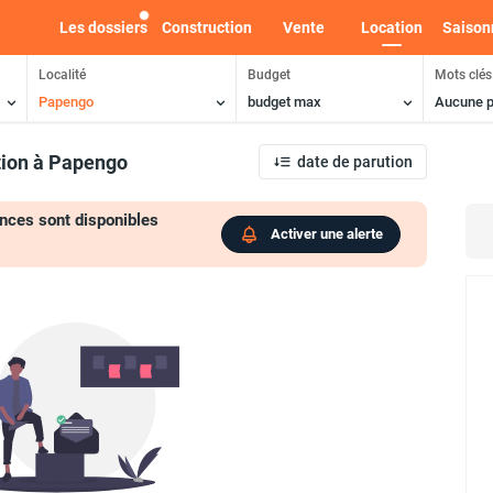
Les dossiers
Construction
Vente
Location
Saison
Localité
Budget
Mots clés
Papengo
budget max
Aucune p
tion
à Papengo
date de parution
nces sont disponibles
Activer une alerte