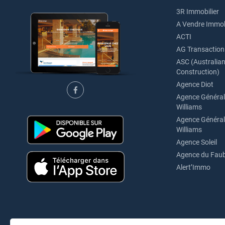
3R Immobilier
A Vendre Immob
ACTI
AG Transaction
ASC (Australian 
Construction)
Agence Diot
Agence Générale
Williams
Agence Générale
Williams
Agence Soleil
Agence du Fau
Alert’Immo