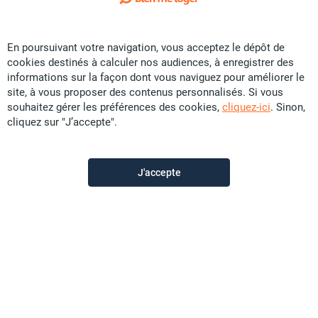
Exclusivité
En poursuivant votre navigation, vous acceptez le dépôt de
Location Appartement - 6eme Km
cookies destinés à calculer nos audiences, à enregistrer des
CFP
94 900
informations sur la façon dont vous naviguez pour améliorer le
site, à vous proposer des contenus personnalisés. Si vous
64 m²
F2
0.55 ares
souhaitez gérer les préférences des cookies,
cliquez-ici
. Sinon,
cliquez sur "J’accepte".
D’Clic Immo Paita
il y a plus d'un mois
J'accepte
Offre sponsorisée