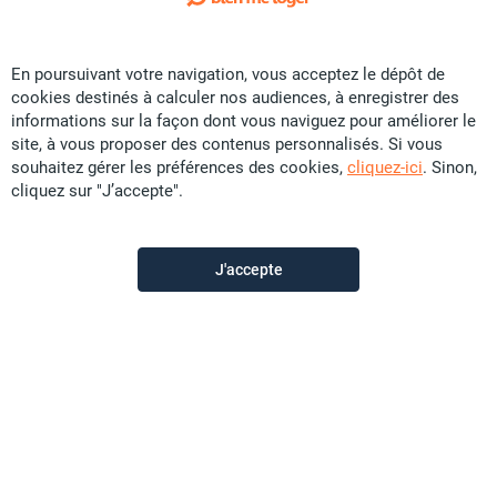
1
/ 7
Exclusivité
En poursuivant votre navigation, vous acceptez le dépôt de
Location Appartement - ZAC Panda
cookies destinés à calculer nos audiences, à enregistrer des
CFP
81 600
informations sur la façon dont vous naviguez pour améliorer le
site, à vous proposer des contenus personnalisés. Si vous
F2
souhaitez gérer les préférences des cookies,
cliquez-ici
. Sinon,
cliquez sur "J’accepte".
Promobat
il y a plus d'un mois
J'accepte
Offre sponsorisée