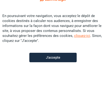
Exclusivité
En poursuivant votre navigation, vous acceptez le dépôt de
Location Appartement - Magenta
cookies destinés à calculer nos audiences, à enregistrer des
CFP
130 000
informations sur la façon dont vous naviguez pour améliorer le
site, à vous proposer des contenus personnalisés. Si vous
90 m²
F3
souhaitez gérer les préférences des cookies,
cliquez-ici
. Sinon,
cliquez sur "J’accepte".
Sunset Immobilier
il y a plus d'un mois
J'accepte
Offre sponsorisée