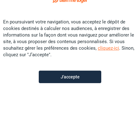
Loué
1
/ 8
Exclusivité
En poursuivant votre navigation, vous acceptez le dépôt de
Location Appartement - Vallée du tir
cookies destinés à calculer nos audiences, à enregistrer des
Contactez-nous
informations sur la façon dont vous naviguez pour améliorer le
site, à vous proposer des contenus personnalisés. Si vous
73 m²
F3
souhaitez gérer les préférences des cookies,
cliquez-ici
. Sinon,
cliquez sur "J’accepte".
D’Clic Immo Paita
il y a plus d'un mois
J'accepte
Offre sponsorisée