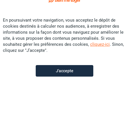
Loué
1
/ 16
Exclusivité
En poursuivant votre navigation, vous acceptez le dépôt de
Location Maison - Auteuil
cookies destinés à calculer nos audiences, à enregistrer des
CFP
159 900
informations sur la façon dont vous naviguez pour améliorer le
site, à vous proposer des contenus personnalisés. Si vous
103 m²
F5
20 ares
souhaitez gérer les préférences des cookies,
cliquez-ici
. Sinon,
cliquez sur "J’accepte".
D’Clic Immo Paita
il y a plus d'un mois
J'accepte
Offre sponsorisée