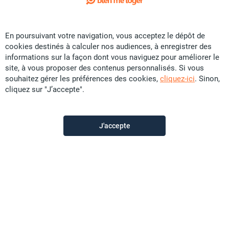
Exclusivité
En poursuivant votre navigation, vous acceptez le dépôt de
Location Appartement - Magenta
cookies destinés à calculer nos audiences, à enregistrer des
CFP
69 900
informations sur la façon dont vous naviguez pour améliorer le
site, à vous proposer des contenus personnalisés. Si vous
41 m²
F2
0.2 ares
souhaitez gérer les préférences des cookies,
cliquez-ici
. Sinon,
cliquez sur "J’accepte".
D’Clic Immo Paita
il y a plus d'un mois
J'accepte
Offre sponsorisée