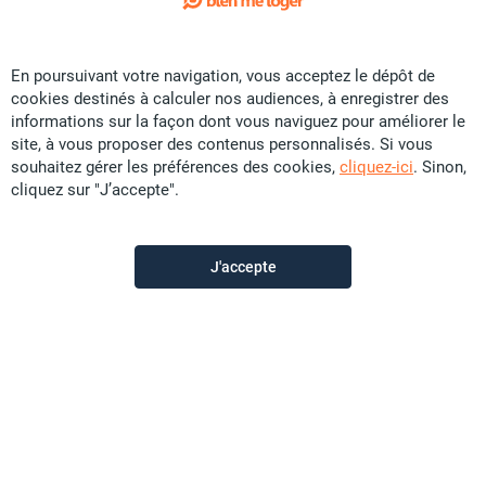
Exclusivité
En poursuivant votre navigation, vous acceptez le dépôt de
Location Maison - Dumbéa
cookies destinés à calculer nos audiences, à enregistrer des
CFP
119 500
informations sur la façon dont vous naviguez pour améliorer le
site, à vous proposer des contenus personnalisés. Si vous
F3
0.592 ares
souhaitez gérer les préférences des cookies,
cliquez-ici
. Sinon,
cliquez sur "J’accepte".
D’Clic Immo Paita
il y a plus d'un mois
J'accepte
Offre sponsorisée