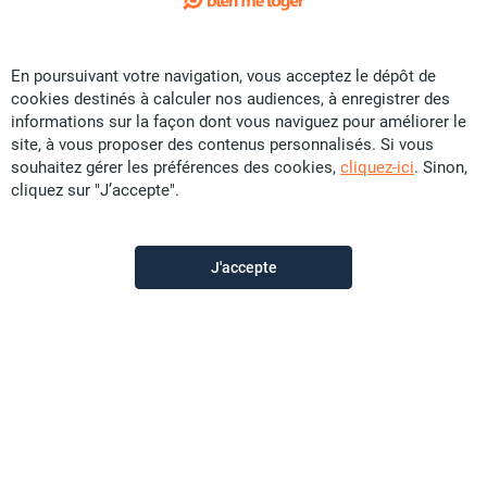
Exclusivité
En poursuivant votre navigation, vous acceptez le dépôt de
Location Immobilier d'entreprise - Boulari
cookies destinés à calculer nos audiences, à enregistrer des
CFP
84 900
informations sur la façon dont vous naviguez pour améliorer le
site, à vous proposer des contenus personnalisés. Si vous
Bureau
souhaitez gérer les préférences des cookies,
cliquez-ici
. Sinon,
cliquez sur "J’accepte".
D’Clic Immo Paita
il y a plus d'un mois
J'accepte
Offre sponsorisée