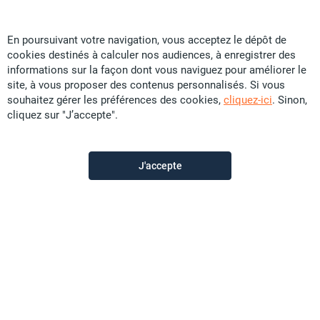
Location appartement
Location appartement F1
En poursuivant votre navigation, vous acceptez le dépôt de
cookies destinés à calculer nos audiences, à enregistrer des
Location appartement F2
informations sur la façon dont vous naviguez pour améliorer le
Location appartement F3
site, à vous proposer des contenus personnalisés. Si vous
souhaitez gérer les préférences des cookies,
cliquez-ici
. Sinon,
Location appartement F4
cliquez sur "J’accepte".
Location appartement F5
Location appartement >F5
J'accepte
Location maison
Location maison F1
Location maison F2
Location maison F3
Location maison F4
Location maison F5
Location maison >F5