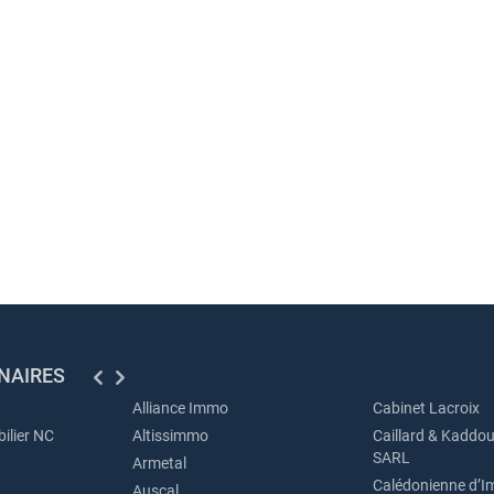
NAIRES
Alliance Immo
Cabinet Lacroix
ilier NC
Altissimmo
Caillard & Kaddou
SARL
Armetal
Calédonienne d’I
Auscal