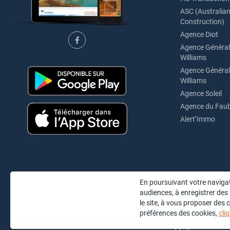
ASC (Australian 
Construction)
Agence Diot
Agence Générale
Williams
Agence Générale
Williams
Agence Soleil
Agence du Fau
Alert’Immo
En poursuivant votre navigat
audiences, à enregistrer des
le site, à vous proposer des
préférences des cookies,
cliq
Copyright © 2020
Bie