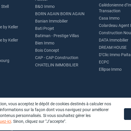
Calédonienne d’I
Stell
B&O Immo
Transaction
BORN AGAIN BORN AGAIN
Casa Immo
Banian Immobilier
Colardeau Agent 
 by Keller
Bati Projet
Construction Nou
Batiman - Prestige Villas
 by Keller
DATA Immobilier
Bien Immo
DREAM HOUSE
Bois Concept
D’Clic Immo Paita
CAP - CAP Construction
bourg
ECPC
CHATELIN IMMOBILIER
Ellipse Immo
ion, vous acceptez le dépôt de cookies destinés à calculer nos
 informations sur la façon dont vous naviguez pour améliorer
 contenus personnalisés. Si vous souhaitez gérer les
uez-ici
. Sinon, cliquez sur "J’accepte".
nmeloger.nc : Portail Immobilier de la Nouvelle-Calédonie : Annonces Achat et l