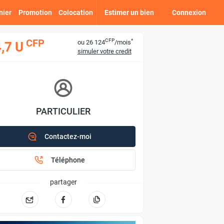
nier
Promotion
Colocation
Estimer un bien
Connexion
CFP
*
CFP
ou 26 124
/mois
,7 U
simuler votre credit
PARTICULIER
Contactez-moi
Téléphone
partager