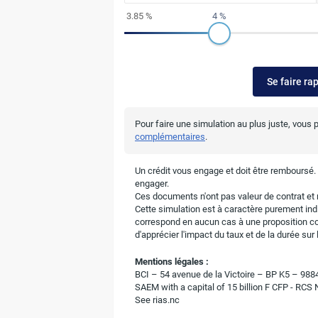
3.85 %
4 %
Se faire ra
Pour faire une simulation au plus juste, vous
complémentaires
.
Un crédit vous engage et doit être remboursé
engager.
Ces documents n'ont pas valeur de contrat et n
Cette simulation est à caractère purement indic
correspond en aucun cas à une proposition c
d'apprécier l'impact du taux et de la durée su
Mentions légales :
BCI – 54 avenue de la Victoire – BP K5 – 9
SAEM with a capital of 15 billion F CFP - RCS
See rias.nc