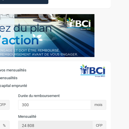
 vos mensualités
mensualités
 capital emprunté
Durée du remboursement
CFP
mois
Mensualité
%
CFP