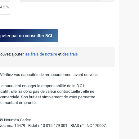
4.2 %
ppeler par un conseiller BCI
 pouvez ajouter
les frais de notaire
et
des frais
. Vérifiez vos capacités de remboursement avant de vous
e sauraient engager la responsabilité de la B.C.I.
atif. Elle n'a donc pas de valeur contractuelle ; elle ne
ommerciale. Son but est simplement de vous permettre
r le montant emprunté.
8849 Nouméa Cedex
 Nouméa 15479 - Ridet n° 0 015 479 001 - RIAS n° : NC 170007.