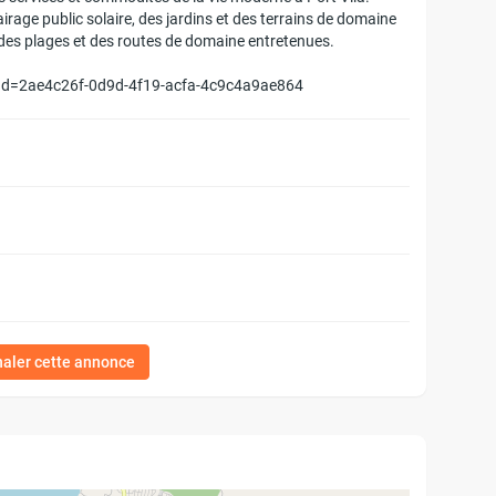
rage public solaire, des jardins et des terrains de domaine
 des plages et des routes de domaine entretenues.
px?Id=2ae4c26f-0d9d-4f19-acfa-4c9c4a9ae864
naler cette annonce