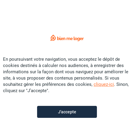
Sorry !
L'annonce que vous recherchez
n'est plus disponible.
Voici quelques liens utiles:
Accueil
En poursuivant votre navigation, vous acceptez le dépôt de
cookies destinés à calculer nos audiences, à enregistrer des
Vente
informations sur la façon dont vous naviguez pour améliorer le
Location
site, à vous proposer des contenus personnalisés. Si vous
souhaitez gérer les préférences des cookies,
cliquez-ici
. Sinon,
Saisonnier
cliquez sur "J’accepte".
Promotion
Colocation
J'accepte
Construction
Contactez-nous