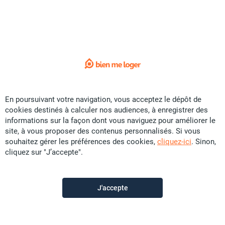
Sorry !
L'annonce que vous recherchez
n'est plus disponible.
Voici quelques liens utiles:
Accueil
En poursuivant votre navigation, vous acceptez le dépôt de
cookies destinés à calculer nos audiences, à enregistrer des
Vente
informations sur la façon dont vous naviguez pour améliorer le
Location
site, à vous proposer des contenus personnalisés. Si vous
souhaitez gérer les préférences des cookies,
cliquez-ici
. Sinon,
Saisonnier
cliquez sur "J’accepte".
Promotion
Colocation
J'accepte
Construction
Contactez-nous