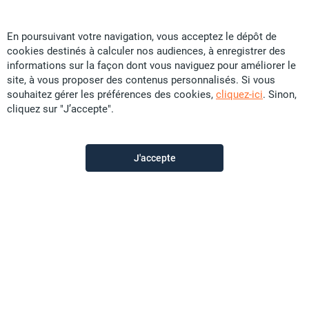
En poursuivant votre navigation, vous acceptez le dépôt de
cookies destinés à calculer nos audiences, à enregistrer des
Promobat
informations sur la façon dont vous naviguez pour améliorer le
site, à vous proposer des contenus personnalisés. Si vous
souhaitez gérer les préférences des cookies,
cliquez-ici
. Sinon,
Contactez-nous
cliquez sur "J’accepte".
Appeler
J'accepte
Voir les autres annonces du vendeur