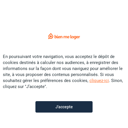
Sorry !
L'annonce que vous recherchez
n'est plus disponible.
Voici quelques liens utiles:
Accueil
En poursuivant votre navigation, vous acceptez le dépôt de
cookies destinés à calculer nos audiences, à enregistrer des
Vente
informations sur la façon dont vous naviguez pour améliorer le
Location
site, à vous proposer des contenus personnalisés. Si vous
souhaitez gérer les préférences des cookies,
cliquez-ici
. Sinon,
Saisonnier
cliquez sur "J’accepte".
Promotion
Colocation
J'accepte
Construction
Contactez-nous