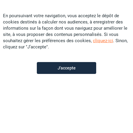
En poursuivant votre navigation, vous acceptez le dépôt de
cookies destinés à calculer nos audiences, à enregistrer des
Calédonienne d’Immobilier Transaction
informations sur la façon dont vous naviguez pour améliorer le
site, à vous proposer des contenus personnalisés. Si vous
souhaitez gérer les préférences des cookies,
cliquez-ici
. Sinon,
cliquez sur "J’accepte".
Contactez-nous
Appeler
J'accepte
Voir les autres annonces du vendeur