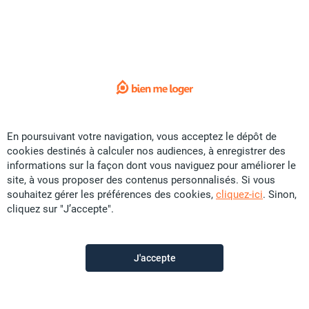
Sorry !
L'annonce que vous recherchez
n'est plus disponible.
Voici quelques liens utiles:
Accueil
En poursuivant votre navigation, vous acceptez le dépôt de
cookies destinés à calculer nos audiences, à enregistrer des
Vente
informations sur la façon dont vous naviguez pour améliorer le
Location
site, à vous proposer des contenus personnalisés. Si vous
souhaitez gérer les préférences des cookies,
cliquez-ici
. Sinon,
Saisonnier
cliquez sur "J’accepte".
Promotion
Colocation
J'accepte
Construction
Contactez-nous