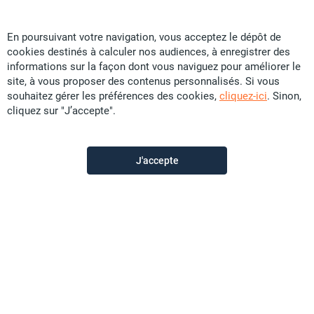
En poursuivant votre navigation, vous acceptez le dépôt de
cookies destinés à calculer nos audiences, à enregistrer des
Alert’Immo
informations sur la façon dont vous naviguez pour améliorer le
site, à vous proposer des contenus personnalisés. Si vous
souhaitez gérer les préférences des cookies,
cliquez-ici
. Sinon,
Contactez-nous
cliquez sur "J’accepte".
Appeler
J'accepte
Voir les autres annonces du vendeur