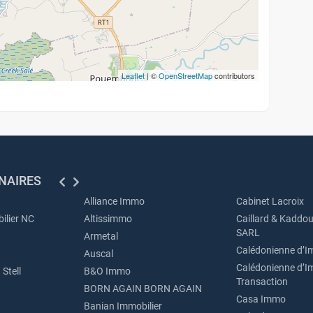
Leaflet
| ©
OpenStreetMap
contributors
NAIRES
Alliance Immo
Cabinet Lacroix
ilier NC
Altissimmo
Caillard & Kaddou
SARL
Armetal
Calédonienne d’I
Auscal
Calédonienne d’I
Stell
B&O Immo
Transaction
BORN AGAIN BORN AGAIN
Casa Immo
Banian Immobilier