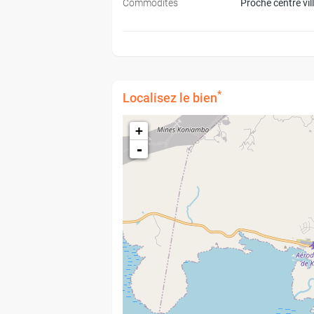
Commodités
Proche centre vil
*
Localisez le bien
+
-