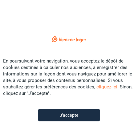
Sorry !
L'annonce que vous recherchez
n'est plus disponible.
Voici quelques liens utiles:
Accueil
En poursuivant votre navigation, vous acceptez le dépôt de
cookies destinés à calculer nos audiences, à enregistrer des
Vente
informations sur la façon dont vous naviguez pour améliorer le
Location
site, à vous proposer des contenus personnalisés. Si vous
souhaitez gérer les préférences des cookies,
cliquez-ici
. Sinon,
Saisonnier
cliquez sur "J’accepte".
Promotion
Colocation
J'accepte
Construction
Contactez-nous