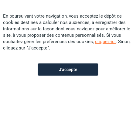
En poursuivant votre navigation, vous acceptez le dépôt de
cookies destinés à calculer nos audiences, à enregistrer des
Plein sud
informations sur la façon dont vous naviguez pour améliorer le
site, à vous proposer des contenus personnalisés. Si vous
souhaitez gérer les préférences des cookies,
cliquez-ici
. Sinon,
Contactez-nous
cliquez sur "J’accepte".
Appeler
J'accepte
Voir les autres annonces du vendeur