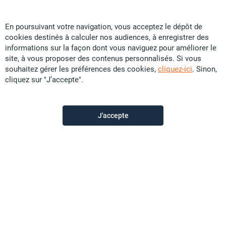
En poursuivant votre navigation, vous acceptez le dépôt de
cookies destinés à calculer nos audiences, à enregistrer des
Calédonienne d’Immobilier Transaction
informations sur la façon dont vous naviguez pour améliorer le
site, à vous proposer des contenus personnalisés. Si vous
souhaitez gérer les préférences des cookies,
cliquez-ici
. Sinon,
Contactez-nous
cliquez sur "J’accepte".
Appeler
J'accepte
Voir les autres annonces du vendeur
Description de l'annonce
Situé sur l’axe très passant de la Rue Benebig, au cœur
du quartier recherché de la Vallée des Colons, ce local