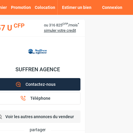
nier
Promotion
Colocation
Estimer un bien
Connexion
CFP
*
CFP
ou 316 825
/mois
57 U
simuler votre credit
SUFFREN AGENCE
Contactez-nous
Téléphone
Voir les autres annonces du vendeur
partager