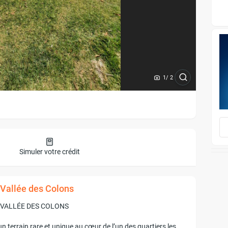
1
/ 2
Simuler votre crédit
à Vallée des Colons
 VALLÉE DES COLONS
terrain rare et unique au cœur de l’un des quartiers les