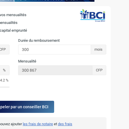
 vos mensualités
mensualités
 capital emprunté
Durée du remboursement
CFP
mois
Mensualité
%
CFP
4.2 %
ppeler par un conseiller BCI
 pouvez ajouter
les frais de notaire
et
des frais