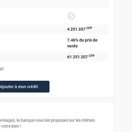
CFP
4 251 207
7.46% du prix de
vente
CFP
61 251 207
tif
Ajouter à mon crédit
envisagez, la banque vous les proposes sur les mêmes
votre bien !