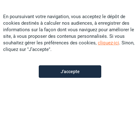
En poursuivant votre navigation, vous acceptez le dépôt de
cookies destinés à calculer nos audiences, à enregistrer des
Calédonienne d’Immobilier Transaction
informations sur la façon dont vous naviguez pour améliorer le
site, à vous proposer des contenus personnalisés. Si vous
souhaitez gérer les préférences des cookies,
cliquez-ici
. Sinon,
cliquez sur "J’accepte".
Contactez-nous
Appeler
J'accepte
Voir les autres annonces du vendeur