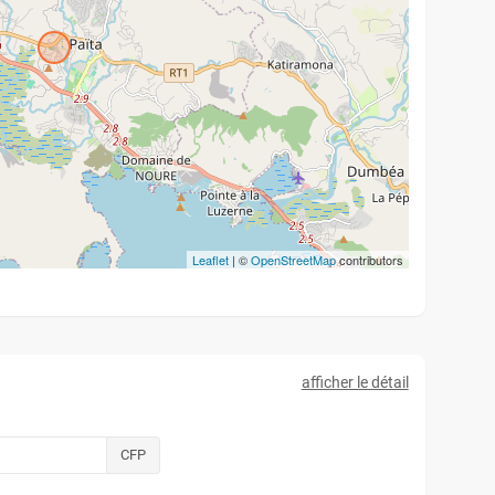
Leaflet
| ©
OpenStreetMap
contributors
afficher le détail
CFP