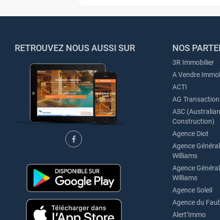
RETROUVEZ NOUS AUSSI SUR
NOS PARTE
3R Immobilier
A Vendre Immob
ACTI
AG Transaction
ASC (Australian 
Construction)
Agence Diot
Agence Générale
Williams
Agence Générale
Williams
Agence Soleil
Agence du Fau
Alert’Immo