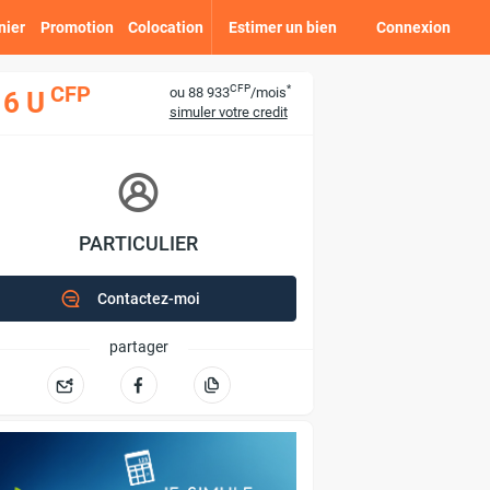
nier
Promotion
Colocation
Estimer un bien
Connexion
CFP
*
CFP
ou 88 933
/mois
16 U
simuler votre credit
PARTICULIER
Contactez-moi
partager