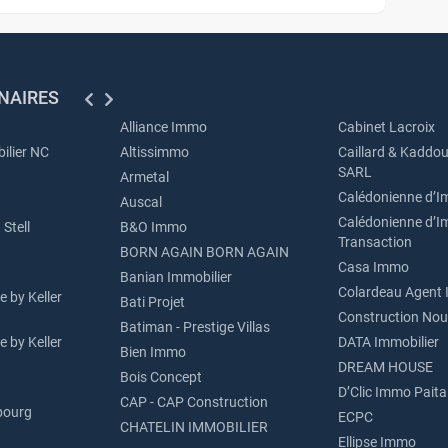
NAIRES
Alliance Immo
Cabinet Lacroix
ilier NC
Altissimmo
Caillard & Kaddou
SARL
Armetal
Calédonienne d’I
Auscal
Calédonienne d’I
Stell
B&O Immo
Transaction
BORN AGAIN BORN AGAIN
Casa Immo
Banian Immobilier
Colardeau Agent 
 by Keller
Bati Projet
Construction Nou
Batiman - Prestige Villas
 by Keller
DATA Immobilier
Bien Immo
DREAM HOUSE
Bois Concept
D’Clic Immo Paita
CAP - CAP Construction
bourg
ECPC
CHATELIN IMMOBILIER
Ellipse Immo