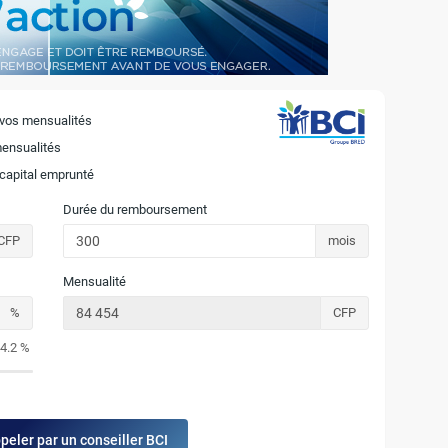
 vos mensualités
mensualités
 capital emprunté
Durée du remboursement
CFP
mois
Mensualité
%
CFP
4.2 %
ppeler par un conseiller BCI