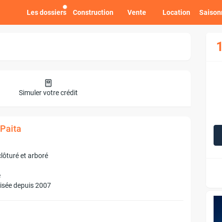
Les dossiers
Construction
Vente
Location
Saison
Simuler votre crédit
 Paita
clôturé et arboré
é
lisée depuis 2007