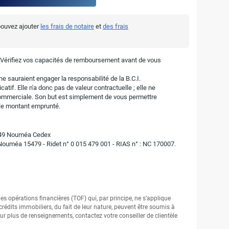
 pouvez ajouter
les frais de notaire
et
des frais
. Vérifiez vos capacités de remboursement avant de vous
e sauraient engager la responsabilité de la B.C.I.
atif. Elle n'a donc pas de valeur contractuelle ; elle ne
ommerciale. Son but est simplement de vous permettre
r le montant emprunté.
8849 Nouméa Cedex
 Nouméa 15479 - Ridet n° 0 015 479 001 - RIAS n° : NC 170007.
r les opérations financières (TOF) qui, par principe, ne s’applique
crédits immobiliers, du fait de leur nature, peuvent être soumis à
ur plus de renseignements, contactez votre conseiller de clientèle