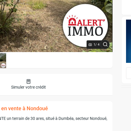
1
/ 4
Simuler votre crédit
² en vente à Nondoué
E un terrain de 30 ares, situé à Dumbéa, secteur Nondoué,