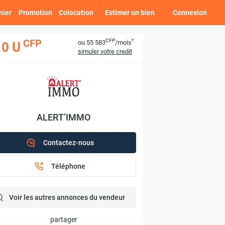
nier
Promotion
Colocation
Estimer un bien
Connexion
CFP
*
CFP
ou 55 583
/mois
10 U
simuler votre credit
ALERT’IMMO
Contactez-nous
Téléphone
Voir les autres annonces du vendeur
partager