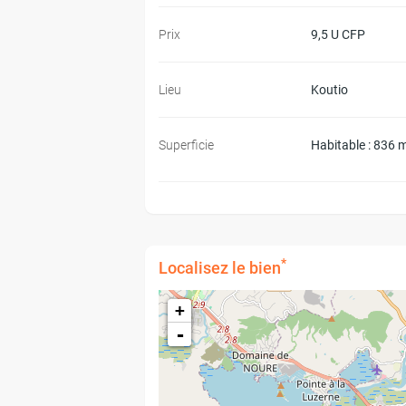
Prix
9,5 U CFP
Lieu
Koutio
Superficie
Habitable : 836 
*
Localisez le bien
+
-