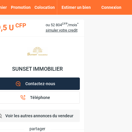
nier
Promotion
Colocation
Estimer un bien
Connexion
CFP
*
CFP
ou 52 804
/mois
,5 U
simuler votre credit
SUNSET IMMOBILIER
Contactez-nous
Téléphone
Voir les autres annonces du vendeur
partager