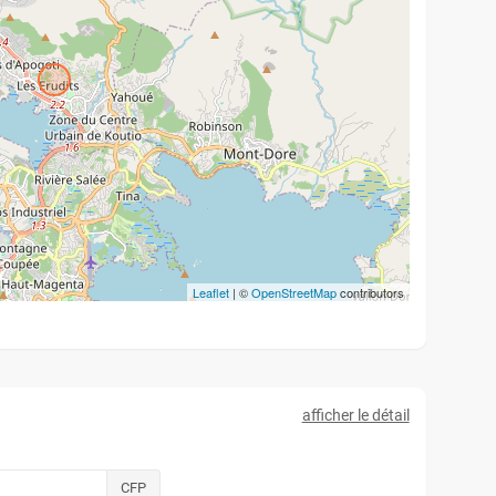
Leaflet
| ©
OpenStreetMap
contributors
afficher le détail
CFP