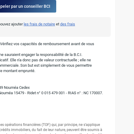
ppeler par un conseiller BCI
 pouvez ajouter
les frais de notaire
et
des frais
. Vérifiez vos capacités de remboursement avant de vous
e sauraient engager la responsabilité de la B.C.I.
atif. Elle n'a donc pas de valeur contractuelle ; elle ne
ommerciale. Son but est simplement de vous permettre
r le montant emprunté.
8849 Nouméa Cedex
 Nouméa 15479 - Ridet n° 0 015 479 001 - RIAS n° : NC 170007.
r les opérations financières (TOF) qui, par principe, ne s’applique
crédits immobiliers, du fait de leur nature, peuvent être soumis à