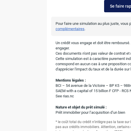
Se faire ra
Pour faire une simulation au plus juste, vous
complémentaires
.
Un crédit vous engage et doit être remboursé
engager.
Ces documents n'ont pas valeur de contrat et n
Cette simulation est à caractère purement indic
correspond en aucun cas à une proposition c
d'apprécier l'impact du taux et de la durée su
Mentions légales :
BCI – 54 avenue de la Victoire – BP K5 – 9
SAEM with a capital of 15 billion F CFP - RCS
See rias.nc
Nature et objet du prêt simulé :
Prêt immobilier pour l’acquisition d’un bien
* le coût total du crédit n’intègre pas la taxe su
pas aux crédits immobiliers. Attention, certains 