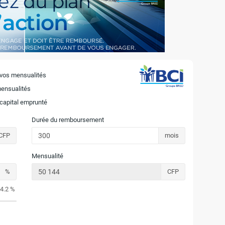
 vos mensualités
mensualités
 capital emprunté
Durée du remboursement
CFP
mois
Mensualité
%
CFP
4.2 %