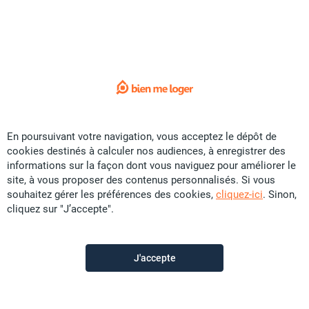
Sorry !
L'annonce que vous recherchez
n'est plus disponible.
Voici quelques liens utiles:
Accueil
En poursuivant votre navigation, vous acceptez le dépôt de
cookies destinés à calculer nos audiences, à enregistrer des
Vente
informations sur la façon dont vous naviguez pour améliorer le
Location
site, à vous proposer des contenus personnalisés. Si vous
souhaitez gérer les préférences des cookies,
cliquez-ici
. Sinon,
Saisonnier
cliquez sur "J’accepte".
Promotion
Colocation
J'accepte
Construction
Contactez-nous