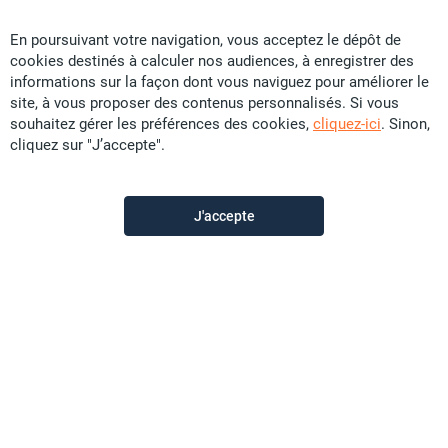
Vous ne trouvez pas
En poursuivant votre navigation, vous acceptez le dépôt de
cookies destinés à calculer nos audiences, à enregistrer des
votre bonheur ?
informations sur la façon dont vous naviguez pour améliorer le
site, à vous proposer des contenus personnalisés. Si vous
souhaitez gérer les préférences des cookies,
cliquez-ici
. Sinon,
Activez cette alerte pour ne
cliquez sur "J’accepte".
manquer aucun bien
correspondant à cette
J'accepte
recherche.
Je crée l'alerte mail
Dès qu'une annonce correspond à votre
recherche,
nous vous prévenons par mail. Ne loupez plus
rien !