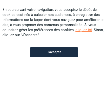
Vous ne trouvez pas
En poursuivant votre navigation, vous acceptez le dépôt de
cookies destinés à calculer nos audiences, à enregistrer des
votre bonheur ?
informations sur la façon dont vous naviguez pour améliorer le
site, à vous proposer des contenus personnalisés. Si vous
souhaitez gérer les préférences des cookies,
cliquez-ici
. Sinon,
Activez cette alerte pour ne
cliquez sur "J’accepte".
manquer aucun bien
correspondant à cette
J'accepte
recherche.
Je crée l'alerte mail
Dès qu'une annonce correspond à votre
recherche,
nous vous prévenons par mail. Ne loupez plus
rien !