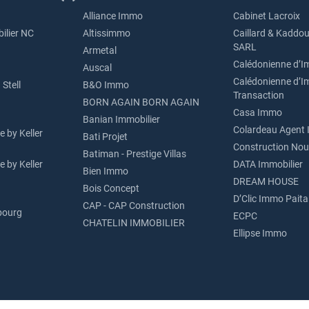
Alliance Immo
Cabinet Lacroix
ilier NC
Altissimmo
Caillard & Kaddou
SARL
Armetal
Calédonienne d’I
Auscal
Calédonienne d’I
Stell
B&O Immo
Transaction
BORN AGAIN BORN AGAIN
Casa Immo
Banian Immobilier
Colardeau Agent 
 by Keller
Bati Projet
Construction Nou
Batiman - Prestige Villas
 by Keller
DATA Immobilier
Bien Immo
DREAM HOUSE
Bois Concept
D’Clic Immo Paita
CAP - CAP Construction
bourg
ECPC
CHATELIN IMMOBILIER
Ellipse Immo