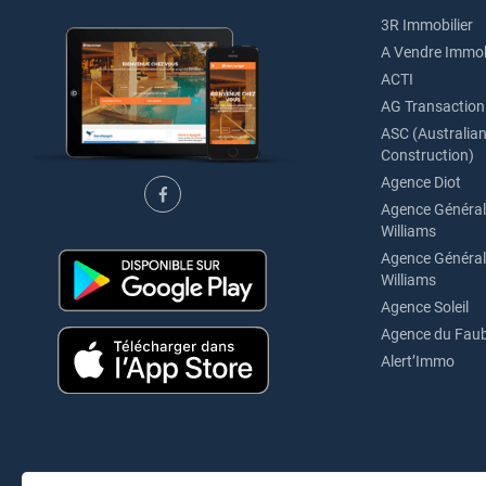
3R Immobilier
A Vendre Immob
ACTI
AG Transaction
ASC (Australian 
Construction)
Agence Diot
Agence Générale
Williams
Agence Générale
Williams
Agence Soleil
Agence du Fau
Alert’Immo