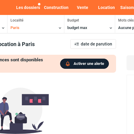
Les dossiers
Construction
Vente
Location
Saison
Localité
Budget
Mots clés
Paris
budget max
Aucune p
ocation
à Paris
date de parution
nces sont disponibles
Activer une alerte