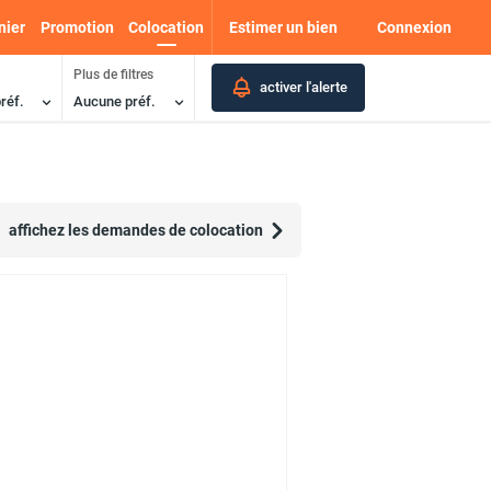
nier
Promotion
Colocation
Estimer un bien
Connexion
Plus de filtres
activer l'alerte
réf.
Aucune préf.
affichez les demandes de colocation