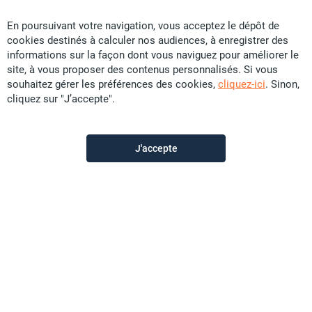
Vous ne trouvez pas
En poursuivant votre navigation, vous acceptez le dépôt de
cookies destinés à calculer nos audiences, à enregistrer des
votre bonheur ?
informations sur la façon dont vous naviguez pour améliorer le
site, à vous proposer des contenus personnalisés. Si vous
souhaitez gérer les préférences des cookies,
cliquez-ici
. Sinon,
Activez cette alerte pour ne
cliquez sur "J’accepte".
manquer aucun bien
correspondant à cette
recherche.
J'accepte
Je crée l'alerte mail
Dès qu'une annonce correspond à votre
recherche,
nous vous prévenons par mail. Ne loupez plus
rien !