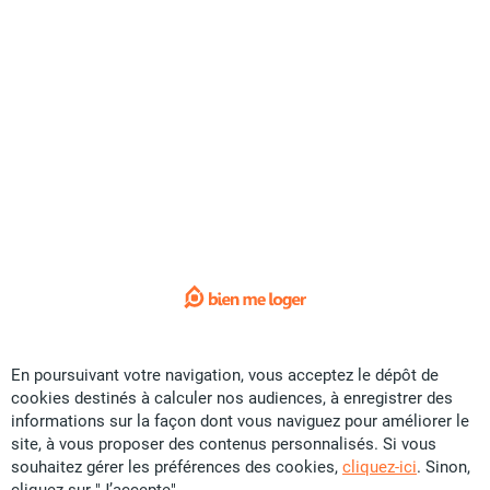
117
annonces de
biens en vente
39 U
CFP
En poursuivant votre navigation, vous acceptez le dépôt de
1
/ 23
cookies destinés à calculer nos audiences, à enregistrer des
informations sur la façon dont vous naviguez pour améliorer le
Vente Maison F5 117m²
site, à vous proposer des contenus personnalisés. Si vous
Saint Michel
- Mont-Dore
souhaitez gérer les préférences des cookies,
cliquez-ici
. Sinon,